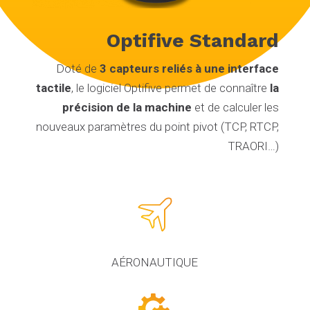
Optifive Standard
Doté de
3 capteurs reliés à une interface
tactile
, le logiciel Optifive permet de connaître
la
précision de la machine
et de calculer les
nouveaux paramètres du point pivot (TCP, RTCP,
TRAORI…)
AÉRO­NAUTIQUE