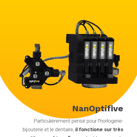
NanOptifive
Particulièrement pensé pour l’horlogerie-
bijouterie et le dentaire,
il fonctione sur très